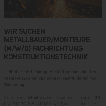
WIR SUCHEN
METALLBAUER/MONTEURE
(M/W/D) FACHRICHTUNG
KONSTRUKTIONSTECHNIK
… für die selbstständige Herstellung individueller
Stahlbauarbeiten und Sonderkonstruktionen nach
Zeichnung.
Wir sind ein Betrieb mit der Herstellerqualifikation DIN
EN 1090-2:2008+A1:2011 (EXC 2) und besitzen daher