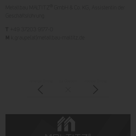
®
Metallbau MALTITZ
GmbH & Co. KG, Assistentin der
Geschäftsführung
T
+49 37203 9177-0
M
k.graupe(at)metallbau-maltitz.de
vorheriger Eintrag
zur Übersicht
nächster Eintrag