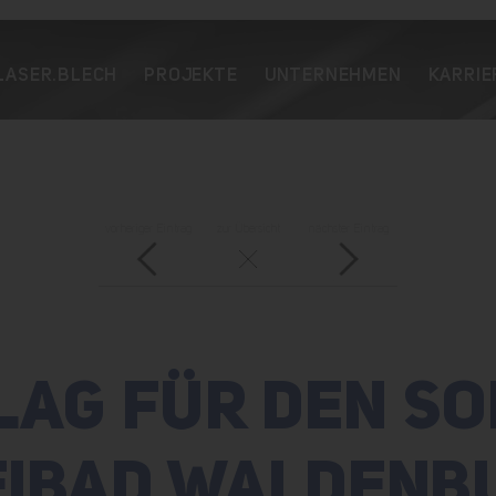
LASER.BLECH
PROJEKTE
UNTERNEHMEN
KARRIE
vorheriger Eintrag
zur Übersicht
nächster Eintrag
LAG FÜR DEN SO
EIBAD WALDENB