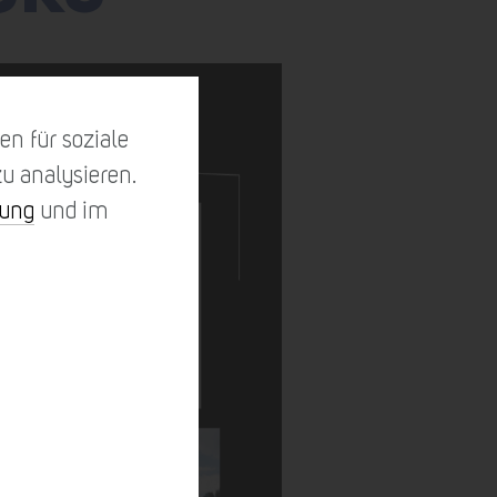
n für soziale
u analysieren.
rung
und im