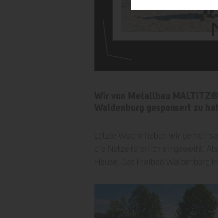
Wir von Metallbau MALTITZ® s
Waldenburg gesponsert zu hab
Letzte Woche haben wir gemeins
die Netze feierlich eingeweiht. A
Hause. Das Freibad Waldenburg fr