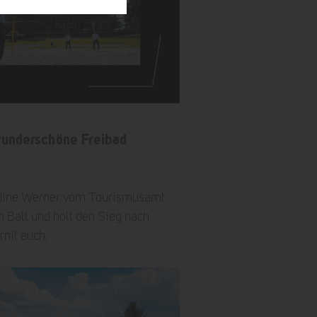
wunderschöne Freibad
.
adine Werner vom Tourismusamt
n Ball und holt den Sieg nach
mit euch.