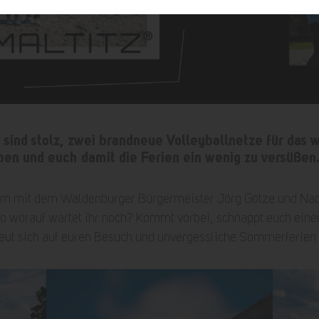
ind stolz, zwei brandneue Volleyballnetze für das 
en und euch damit die Ferien ein wenig zu versüßen
am mit dem Waldenburger Bürgermeister Jörg Götze und N
lso worauf wartet ihr noch? Kommt vorbei, schnappt euch eine
eut sich auf euren Besuch und unvergessliche Sommerferien 