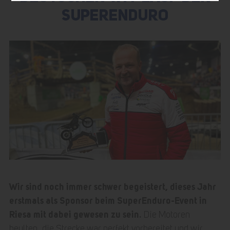
SUPERENDURO
Wir sind noch immer schwer begeistert, dieses Jahr
erstmals als Sponsor beim SuperEnduro-Event in
Riesa mit dabei gewesen zu sein.
Die Motoren
heulten, die Strecke war perfekt vorbereitet und wir