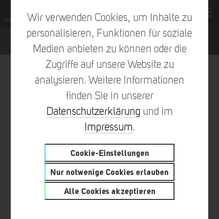
Wir verwenden Cookies, um Inhalte zu
personalisieren, Funktionen für soziale
Medien anbieten zu können oder die
Zugriffe auf unsere Website zu
analysieren. Weitere Informationen
finden Sie in unserer
vorheriger Eintrag
zur Übersicht
nächster Eintrag
Datenschutzerklärung
und im
Impressum
.
Cookie-Einstellungen
BILLY BOLT HOLT SICH TROTZ
Nur notwenige Cookies erlauben
VERLETZUNG DIE MALTITZ-
Alle Cookies akzeptieren
SIEGERTROPHÄE BEIM
DEUTSCHEN WM-LAUF DER