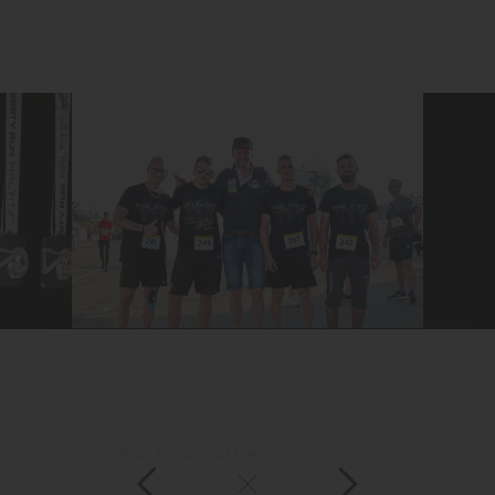
vorheriger Eintrag
zur Übersicht
nächster Eintrag