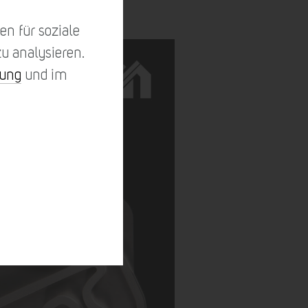
n für soziale
u analysieren.
rung
und im