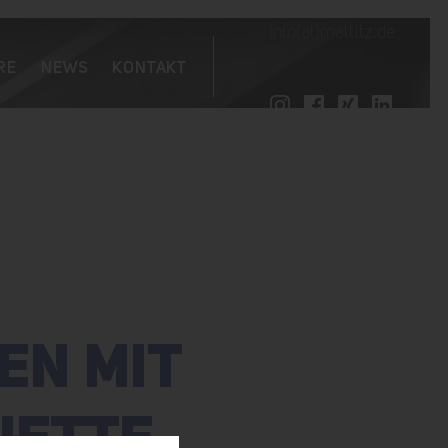
info(at)maltitz.de
RE
NEWS
KONTAKT
EN MIT
UETTE