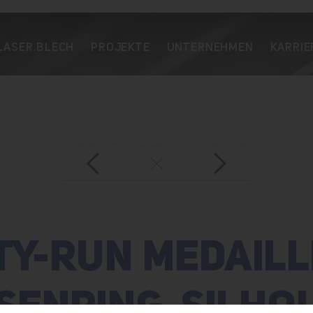
LASER.BLECH
PROJEKTE
UNTERNEHMEN
KARRIE
vorheriger Eintrag
zur Übersicht
nächster Eintrag
TY-RUN MEDAILL
SENRING-SILHO