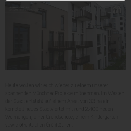
Heute wollen wir euch wieder zu einem unserer
spannenden Münchner Projekte mitnehmen. Im Westen
der Stadt entsteht auf einem Areal von 33 ha ein
komplett neues Stadtviertel mit rund 2.400 neuen
Wohnungen, einer Grundschule, einem Kindergarten
sowie öffentlichen Grünflächen.