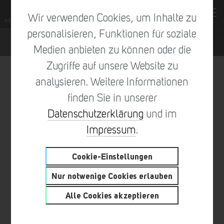
Wir verwenden Cookies, um Inhalte zu
personalisieren, Funktionen für soziale
Medien anbieten zu können oder die
Zugriffe auf unsere Website zu
analysieren. Weitere Informationen
finden Sie in unserer
vorheriger Eintrag
zur Übersicht
nächster Eintrag
Datenschutzerklärung
und im
Impressum
.
Cookie-Einstellungen
DAS NEUE QUARTIER AN DER
Nur notwenige Cookies erlauben
PAUL-GERHARDT ALLEE IM
Alle Cookies akzeptieren
MÜNCHNER WESTEN