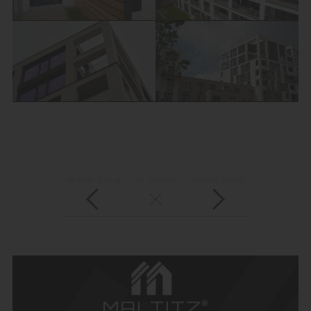
vorheriger Eintrag
zur Übersicht
nächster Eintrag