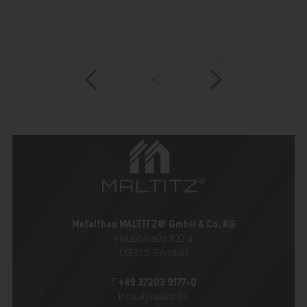
vorheriger Eintrag
zur Übersicht
nächster Eintrag
Metallbau MALTITZ® GmbH & Co. KG
Hauptstraße 102 a
09355 Gersdorf
+49 37203 9177-0
T
info(at)maltitz.de