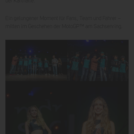
der Karthalle.
Ein gelungener Moment für Fans, Team und Fahrer –
mitten im Geschehen der MotoGP™ am Sachsenring.