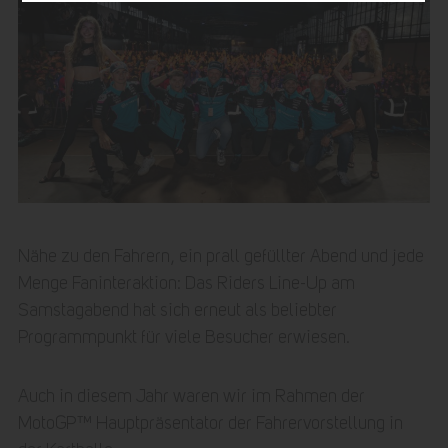
Nähe zu den Fahrern, ein prall gefüllter Abend und jede
Menge Faninteraktion: Das Riders Line-Up am
Samstagabend hat sich erneut als beliebter
Programmpunkt für viele Besucher erwiesen.
Auch in diesem Jahr waren wir im Rahmen der
MotoGP™ Hauptpräsentator der Fahrervorstellung in