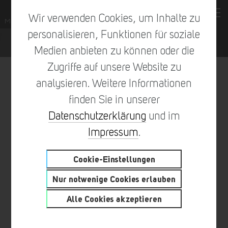
Wir verwenden Cookies, um Inhalte zu
personalisieren, Funktionen für soziale
Medien anbieten zu können oder die
Zugriffe auf unsere Website zu
analysieren. Weitere Informationen
finden Sie in unserer
vorheriger Eintrag
zur Übersicht
nächster Eintrag
Datenschutzerklärung
und im
Impressum
.
Cookie-Einstellungen
VOLLE POWER BEIM
Nur notwenige Cookies erlauben
ENDUROLAUF „RUND UM
Alle Cookies akzeptieren
ZSCHOPAU“ MIT MALTITZ®
ALS PARTNER