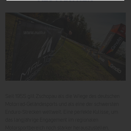
Seit 1955 gilt Zschopau als die Wiege des deutschen
Motorrad-Geländesports und als eine der schwersten
Enduro-Strecken weltweit. Eine perfekte Kulisse, um
das langjährige Engagement im regionalen
Motorsportbereich noch stärker herauszustellen.