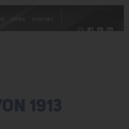
info(at)maltitz.de
RE
NEWS
KONTAKT
ON 1913