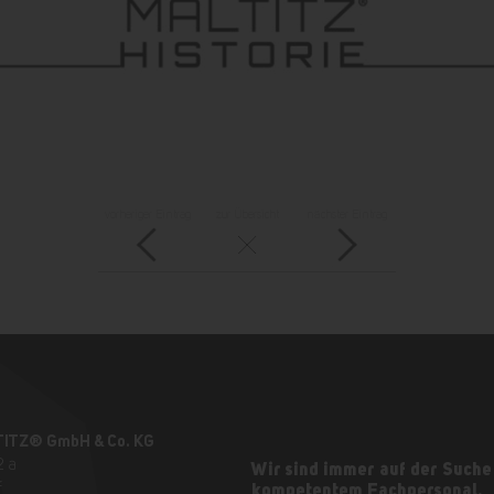
vorheriger Eintrag
zur Übersicht
nächster Eintrag
TITZ® GmbH & Co. KG
2 a
Wir sind immer auf der Suche
f
kompetentem Fachpersonal.