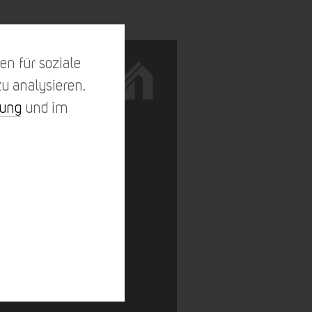
n für soziale
u analysieren.
rung
und im