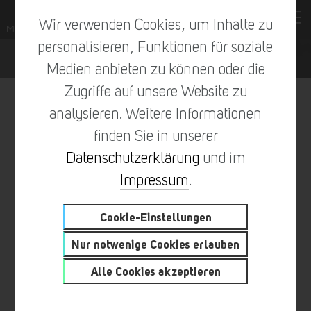
Wir verwenden Cookies, um Inhalte zu
personalisieren, Funktionen für soziale
Medien anbieten zu können oder die
Zugriffe auf unsere Website zu
analysieren. Weitere Informationen
finden Sie in unserer
vorheriger Eintrag
zur Übersicht
nächster Eintrag
Datenschutzerklärung
und im
Impressum
.
Cookie-Einstellungen
MALTITZ® SORGT IN
Nur notwenige Cookies erlauben
MÜNCHEN FÜR MEHR
Alle Cookies akzeptieren
GESUNDHEIT UND
WOHLBEFINDEN