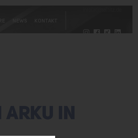
info(at)maltitz.de
RE
NEWS
KONTAKT
 ARKU IN