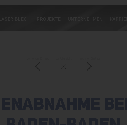
LASER.BLECH
PROJEKTE
UNTERNEHMEN
KARRIE
vorheriger Eintrag
zur Übersicht
nächster Eintrag
ENABNAHME BEI
BADEN-BADEN