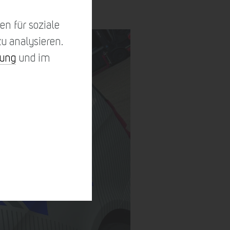
n für soziale
u analysieren.
rung
und im