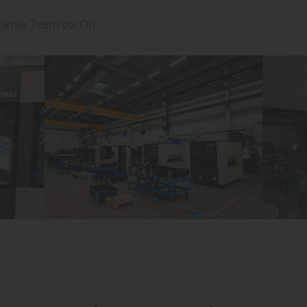
samte Team vor Ort.
vorheriger Eintrag
zur Übersicht
nächster Eintrag