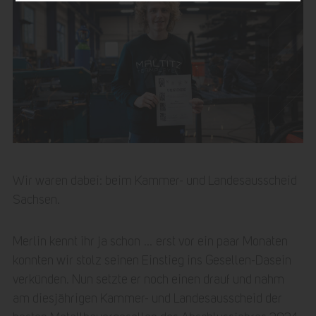
Wir waren dabei: beim Kammer- und Landesausscheid
Sachsen.
Merlin kennt ihr ja schon … erst vor ein paar Monaten
konnten wir stolz seinen Einstieg ins Gesellen-Dasein
verkünden. Nun setzte er noch einen drauf und nahm
am diesjährigen Kammer- und Landesausscheid der