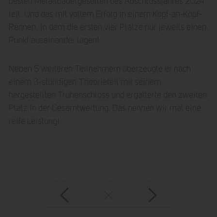
besten Metallbauergesellen des Abschlussjahres 2024
teil. Und das mit vollem Erfolg in einem Kopf-an-Kopf-
Rennen, in dem die ersten vier Plätze nur jeweils einen
Punkt auseinander lagen!
Neben 5 weiteren Teilnehmern überzeugte er nach
einem 3-stündigen Theorieteil mit seinem
hergestellten Truhenschloss und ergatterte den zweiten
Platz in der Gesamtwertung. Das nennen wir mal eine
reife Leistung!
vorheriger Eintrag
zur Übersicht
nächster Eintrag