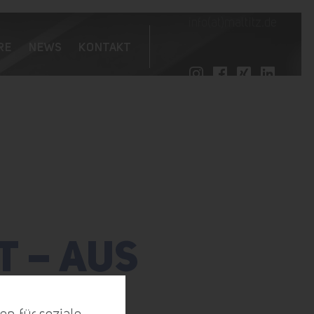
info(at)maltitz.de
RE
NEWS
KONTAKT
T – AUS