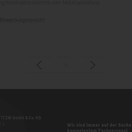
g Konstruktionstechnik oder Metallgestaltung.
m Bewerbungsbereich!
vorheriger Eintrag
zur Übersicht
nächster Eintrag
TITZ® GmbH & Co. KG
2 a
Wir sind immer auf der Suche
f
kompetentem Fachpersonal.