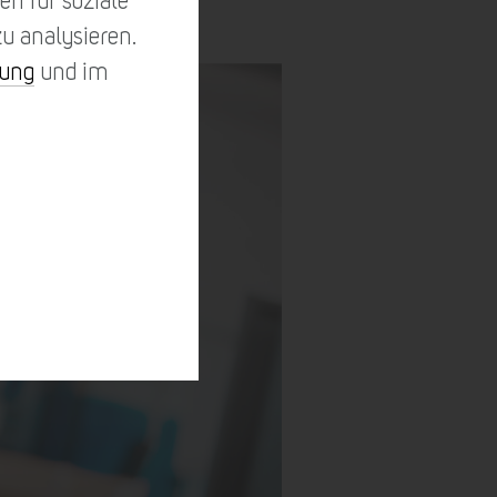
n für soziale
u analysieren.
rung
und im