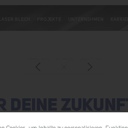
LASER.BLECH
PROJEKTE
UNTERNEHMEN
KARRIE
vorheriger Eintrag
zur Übersicht
nächster Eintrag
R DEINE ZUKUNF
STAHL!