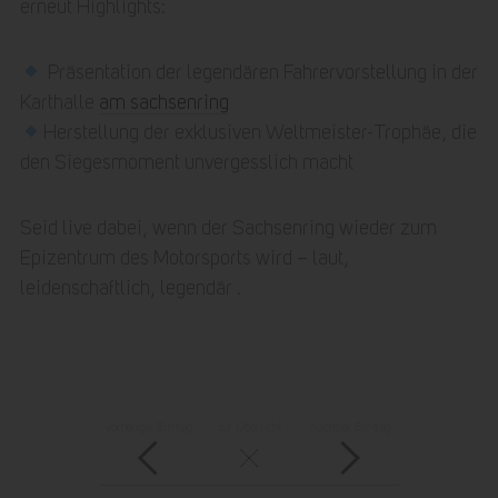
erneut Highlights:
Präsentation der legendären Fahrervorstellung in der
Karthalle
am sachsenring
Herstellung der exklusiven Weltmeister-Trophäe, die
den Siegesmoment unvergesslich macht
Seid live dabei, wenn der Sachsenring wieder zum
Epizentrum des Motorsports wird – laut,
leidenschaftlich, legendär .
vorheriger Eintrag
zur Übersicht
nächster Eintrag