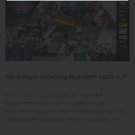
𝗠𝗶𝘁 𝗩𝗼𝗹𝗹𝗴𝗮𝘀 𝗥𝗶𝗰𝗵𝘁𝘂𝗻𝗴 𝗠𝗼𝘁𝗼𝗚𝗣™ 𝟮𝟬𝟮𝟱
Vom 11. bis 13. Juli 2025 bebt der legendäre
Sachsenring erneut – wenn die Weltelite des
Motorradrennsports um jede Millisekunde kämpft und
unvergessliche Gänsehautmomente garantiert sind.