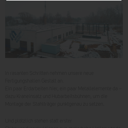
In rasanten Schritten nehmen unsere neue
Fertigungshallen Gestalt an.
Ein paar Erdarbeiten hier, ein paar Metallelemente da –
dazu Kraneinsatz und Hubarbeitsbühnen, um die
Montage der Stahlträger punktgenau zu setzen.
Und plötzlich stehen statt erster