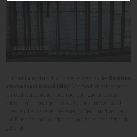
Bavarian
Erinnert ihr euch noch an unser Projekt an der
International School (BIS)
? Vor zwei Monaten haben
wir euch versprochen, euch auf dem Laufenden zu
halten – und heute geht es weiter, aus der Werkstatt
direkt an die Fassade: Die zwei großen Fluchttreppen
und Fluchtbalkone wurden erfolgreich vor das Gebäude
gehängt.