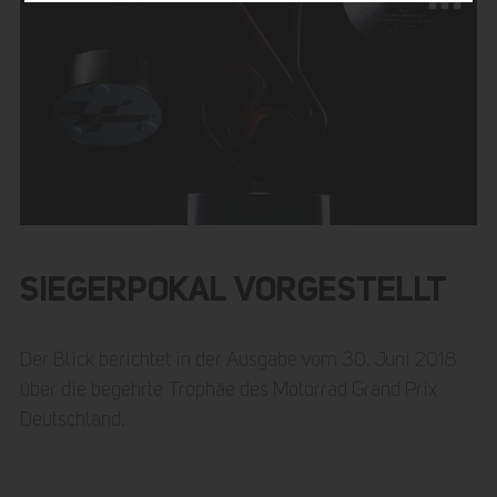
SIEGERPOKAL VORGESTELLT
Der Blick berichtet in der Ausgabe vom 30. Juni 2018
über die begehrte Trophäe des Motorrad Grand Prix
Deutschland.