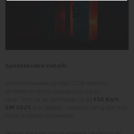
𝗦𝗽𝗲𝗸𝘁𝗮𝗸𝘂𝗹ä𝗿𝗲 𝗗𝗲𝘁𝗮𝗶𝗹𝘀
Diese Meisterwerke von MALTITZ® Metallbau
verdienen ein ebenso spektakuläres Setup!
Unser Team hat bei den Pokalen für die 𝗙𝗜𝗔 𝗞𝗮𝗿𝘁-
𝗘𝗠 𝟮𝟬𝟮𝟱 alles gegeben – pünktlich zum großen Kart-
Finale an diesem Wochenende.
Feinste Laserarbeit und die erhabene Darstellung der