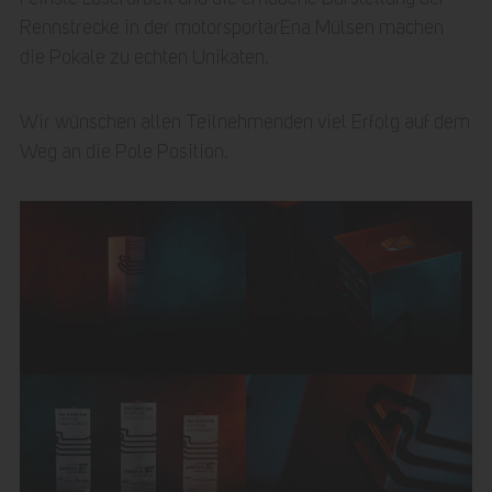
Rennstrecke in der motorsportarEna Mülsen machen
die Pokale zu echten Unikaten.
Wir wünschen allen Teilnehmenden viel Erfolg auf dem
Weg an die Pole Position.