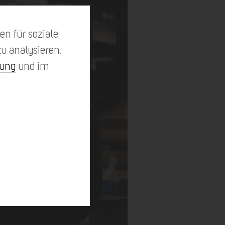
n für soziale
u analysieren.
rung
und im