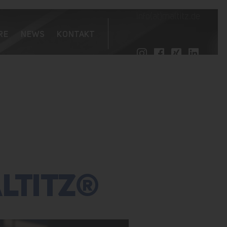
info(at)maltitz.de
RE
NEWS
KONTAKT
ALTITZ®