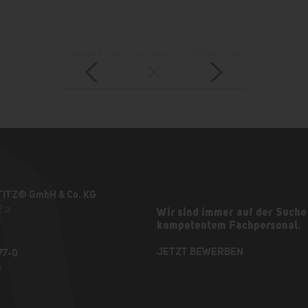
vorheriger Eintrag
zur Übersicht
nächster Eintrag
TITZ® GmbH & Co. KG
2 a
Wir sind immer auf der Suche
f
kompetentem Fachpersonal.
JETZT BEWERBEN
77-0
e