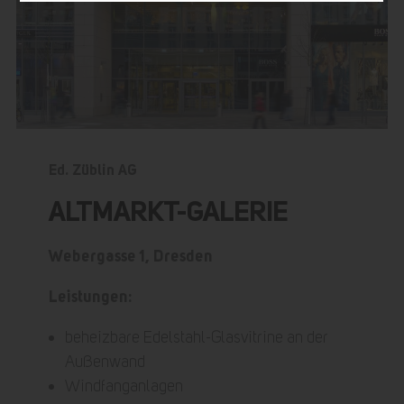
Ed. Züblin AG
ALTMARKT-GALERIE
Webergasse 1, Dresden
Leistungen:
beheizbare Edelstahl-Glasvitrine an der
Außenwand
Windfanganlagen