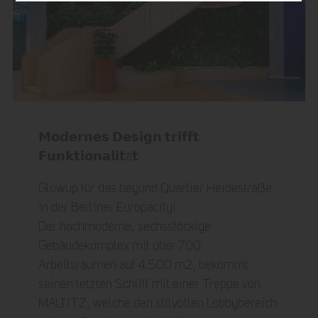
𝗠𝗼𝗱𝗲𝗿𝗻𝗲𝘀 𝗗𝗲𝘀𝗶𝗴𝗻 𝘁𝗿𝗶𝗳𝗳𝘁
𝗙𝘂𝗻𝗸𝘁𝗶𝗼𝗻𝗮𝗹𝗶𝘁ä𝘁
Glowup für das beyond Quartier Heidestraße
in der Berliner Europacity!
Der hochmoderne, sechsstöckige
Gebäudekomplex mit über 700
Arbeitsräumen auf 4.500 m2, bekommt
seinen letzten Schliff mit einer Treppe von
MALTITZ, welche den stilvollen Lobbybereich