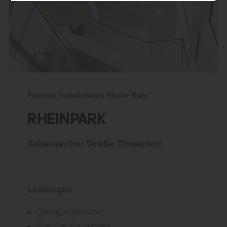
Franzen Industriebau Rhein-Ruhr
RHEINPARK
Kaiserwerther Straße, Düsseldorf
Leistungen:
Ganzglasgeländer
Blechverkleidungen