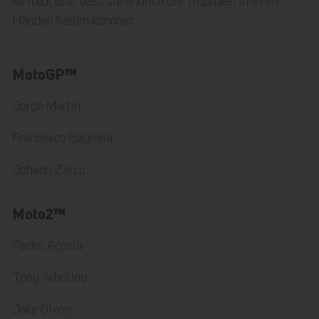
es freut uns, dass sie endlich die Trophäen in ihren
Händen halten konnten.
MotoGP™
Jorge Martín
Francesco Bagnaia
Johann Zarco
Moto2™
Pedro Acosta
Tony Arbolino
Jake Dixon