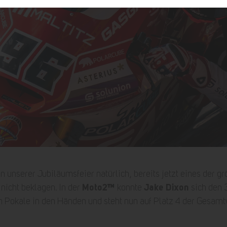
 unserer Jubiläumsfeier natürlich, bereits jetzt eines der g
Moto2™
Jake Dixon
nicht beklagen. In der
konnte
sich den 3
n Pokale in den Händen und steht nun auf Platz 4 der Gesam