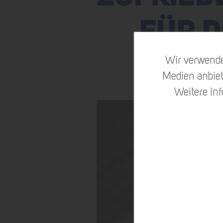
FÜR D
Wir verwende
Medien anbiet
Weitere In