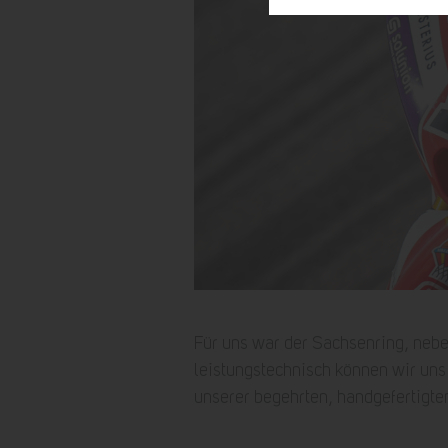
Für uns war der Sachsenring, neben
leistungstechnisch können wir uns 
unserer begehrten, handgefertigte