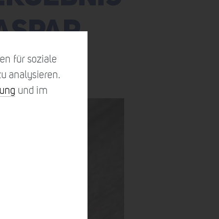
 ASPAR
n für soziale
u analysieren.
rung
und im