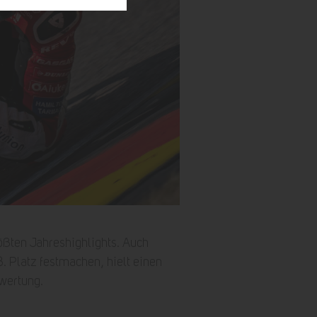
rößten Jahreshighlights. Auch
. Platz festmachen, hielt einen
twertung.