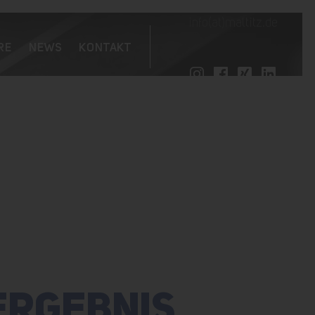
info(at)maltitz.de
RE
NEWS
KONTAKT
ERGEBNIS