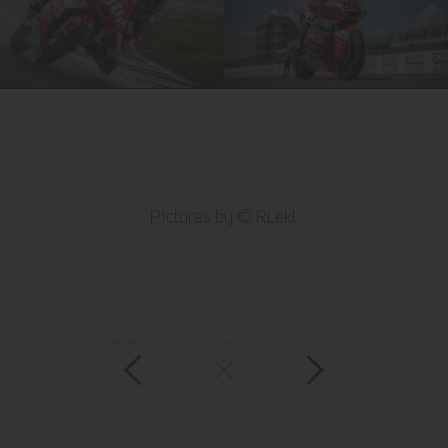
Pictures by © RLekl
vorheriger Eintrag
zur Übersicht
nächster Eintrag