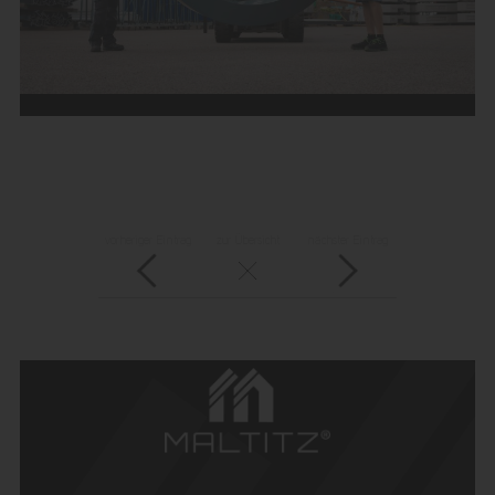
vorheriger Eintrag
zur Übersicht
nächster Eintrag