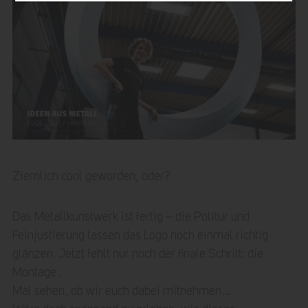
Ziemlich cool geworden, oder?
Das Metallkunstwerk ist fertig – die Politur und
Feinjustierung lassen das Logo noch einmal richtig
glänzen. Jetzt fehlt nur noch der finale Schritt: die
Montage .
Mal sehen, ob wir euch dabei mitnehmen…