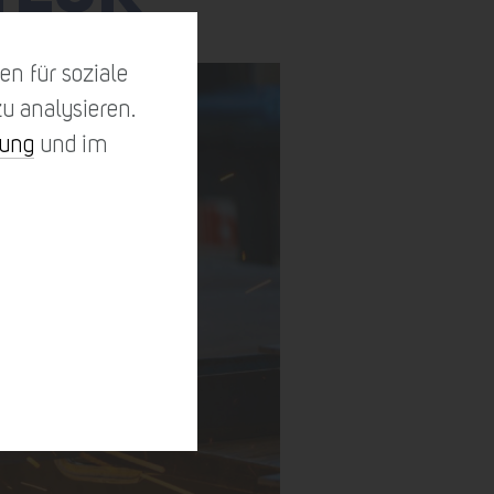
n für soziale
u analysieren.
rung
und im