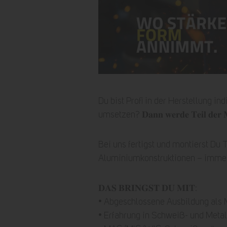
Du bist Profi in der Herstellung i
umsetzen? 𝐃𝐚𝐧𝐧 𝐰𝐞𝐫𝐝𝐞 𝐓𝐞𝐢𝐥 𝐝𝐞𝐫 𝐌𝐀
Bei uns fertigst und montierst Du
Aluminiumkonstruktionen – immer
𝐃𝐀𝐒 𝐁𝐑𝐈𝐍𝐆𝐒𝐓 𝐃𝐔 𝐌𝐈𝐓:
• Abgeschlossene Ausbildung als 
• Erfahrung in Schweiß- und Meta