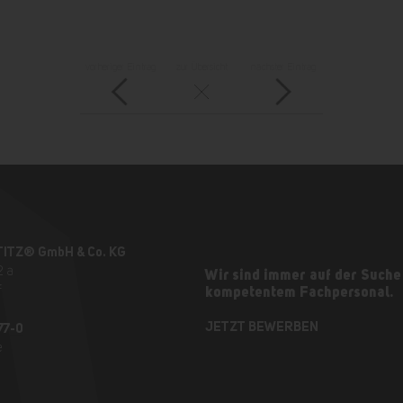
vorheriger Eintrag
zur Übersicht
nächster Eintrag
TITZ® GmbH & Co. KG
2 a
Wir sind immer auf der Suche
f
kompetentem Fachpersonal.
JETZT BEWERBEN
77-0
e