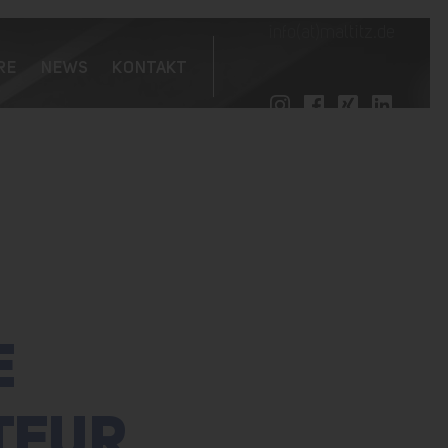
info(at)maltitz.de
RE
NEWS
KONTAKT
E
TEUR