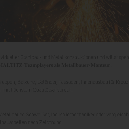
ndividueller Stahlbau- und Metallkonstruktionen und willst sp
𝐋𝐓𝐈𝐓𝐙-𝐓𝐞𝐚𝐦𝐩𝐥𝐚𝐲𝐞𝐫𝐬 𝐚𝐥𝐬 𝐌𝐞𝐭𝐚𝐥𝐥𝐛𝐚𝐮𝐞𝐫/𝐌𝐨𝐧𝐭𝐞𝐮𝐫!
 Treppen, Balkone, Geländer, Fassaden, Innenausbau für Kreuz
 mit höchstem Qualitätsanspruch.
Metallbauer, Schweißer, Industriemechaniker oder vergleichb
llbauarbeiten nach Zeichnung