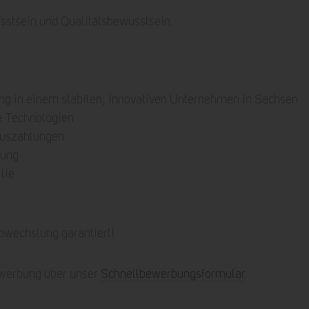
e
sstsein und Qualitätsbewusstsein
lung in einem stabilen, innovativen Unternehmen in Sachsen
e Technologien
nuszahlungen
lung
lie
wechslung garantiert!
werbung über unser
Schnellbewerbungsformular
.