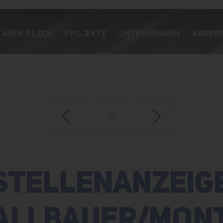
LASER.BLECH
PROJEKTE
UNTERNEHMEN
KARRIE
vorheriger Eintrag
zur Übersicht
nächster Eintrag
STELLENANZEIG
ALLBAUER/MON