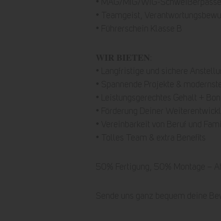
• MAG/MIG/WIG-Schweißerpäss
• Teamgeist, Verantwortungsbewu
• Führerschein Klasse B
𝐖𝐈𝐑 𝐁𝐈𝐄𝐓𝐄𝐍:
• Langfristige und sichere Anstel
• Spannende Projekte & modernst
• Leistungsgerechtes Gehalt + Bo
• Förderung Deiner Weiterentwick
• Vereinbarkeit von Beruf und Fami
• Tolles Team & extra Benefits
50% Fertigung, 50% Montage – Ab
Sende uns ganz bequem deine Be