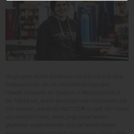
Vergangene Woche durften wir mit Sabrina eine neue
Praktikantin bei uns im Unternehmen begrüßen.
Obwohl sie bereits ein Studium in Medizintechnik in
der Tasche hat, wollte sie einfach mal reinschauen und
sich ansehen, wie es bei MALTITZ® so läuft. Wir freuen
uns natürlich immer, wenn junge Leute Neuem
gegenüber aufgeschlossen sind und wollen diesen
Wissensdurst natürlich nicht ausbremsen. Daher nahm