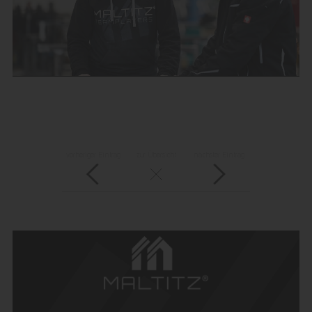
vorheriger Eintrag
zur Übersicht
nächster Eintrag