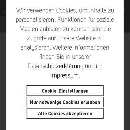
Wir verwenden Cookies, um Inhalte zu
personalisieren, Funktionen für soziale
Medien anbieten zu können oder die
Zugriffe auf unsere Website zu
analysieren. Weitere Informationen
finden Sie in unserer
vorheriger Eintrag
zur Übersicht
nächster Eintrag
Datenschutzerklärung
und im
Impressum
.
Cookie-Einstellungen
MALTITZ® TEAMPLAYERS –
Nur notwenige Cookies erlauben
HEUTE IM SPOTLIGHT:
Alle Cookies akzeptieren
PATRICK