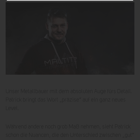
Unser Metallbauer mit dem absoluten Auge fürs Detail.
Patrick bringt das Wort „präzise“ auf ein ganz neues
Level.
Während andere noch grob Maß nehmen, sieht Patrick
schon die Nuancen, die den Unterschied zwischen „gut“