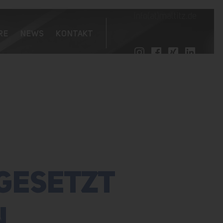
info(at)maltitz.de
RE
NEWS
KONTAKT
MGESETZT
N