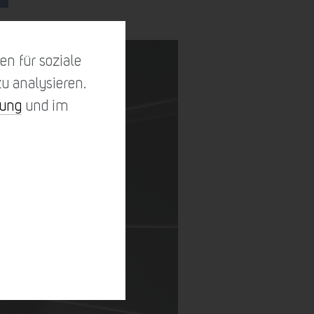
n für soziale
u analysieren.
rung
und im