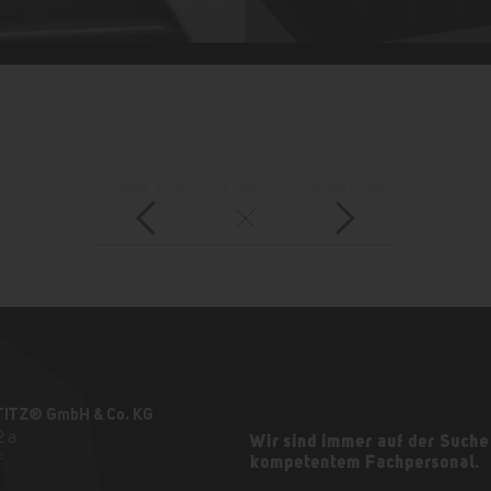
vorheriger Eintrag
zur Übersicht
nächster Eintrag
TITZ® GmbH & Co. KG
2 a
Wir sind immer auf der Suche
f
kompetentem Fachpersonal.