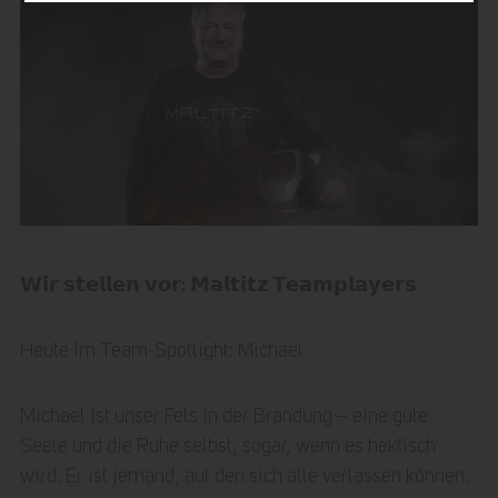
𝗪𝗶𝗿 𝘀𝘁𝗲𝗹𝗹𝗲𝗻 𝘃𝗼𝗿: 𝗠𝗮𝗹𝘁𝗶𝘁𝘇 𝗧𝗲𝗮𝗺𝗽𝗹𝗮𝘆𝗲𝗿𝘀
Heute im Team-Spotlight: Michael
Michael ist unser Fels in der Brandung – eine gute
Seele und die Ruhe selbst, sogar, wenn es hektisch
wird. Er ist jemand, auf den sich alle verlassen können.