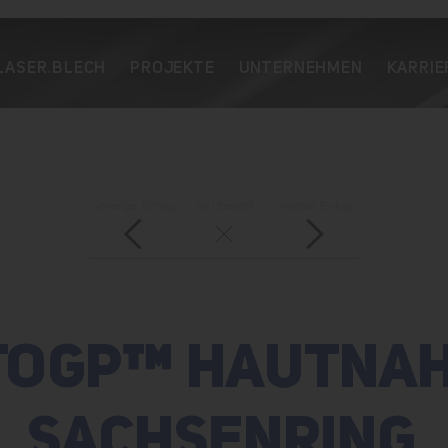
LASER.BLECH
PROJEKTE
UNTERNEHMEN
KARRIE
vorheriger Eintrag
zur Übersicht
nächster Eintrag
TOGP™ HAUTNAH
SACHSENRING