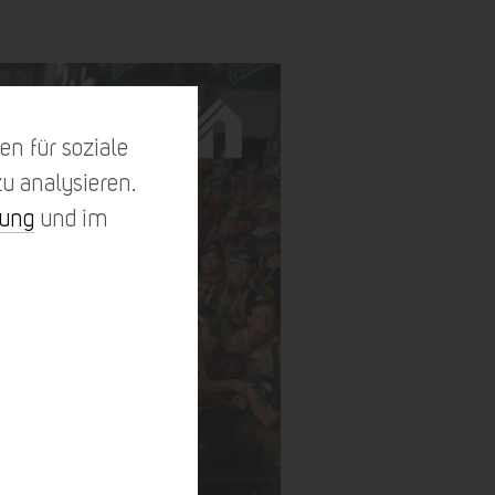
n für soziale
u analysieren.
rung
und im