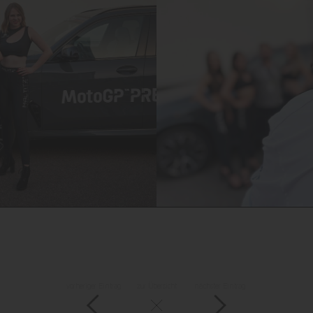
vorheriger Eintrag
zur Übersicht
nächster Eintrag