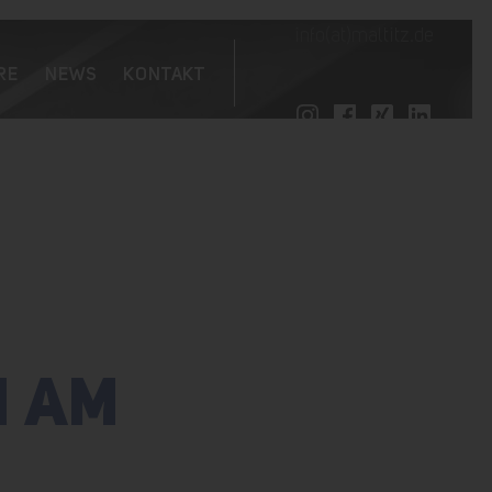
info(at)maltitz.de
RE
NEWS
KONTAKT
 AM