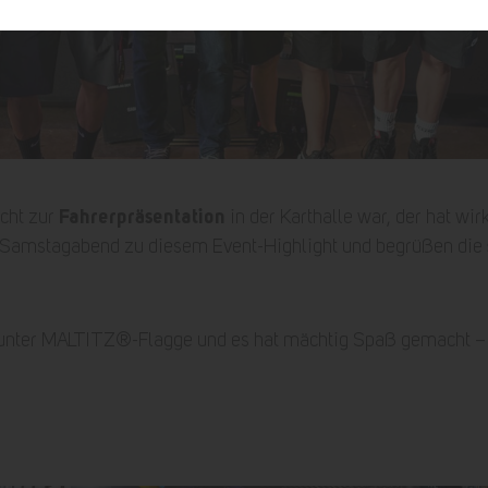
Fahrerpräsentation
cht zur
in der Karthalle war, der hat wi
Samstagabend zu diesem Event-Highlight und begrüßen die
n unter MALTITZ®-Flagge und es hat mächtig Spaß gemacht –