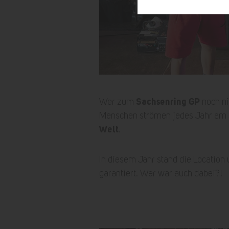
Sachsenring GP
Wer zum
noch ni
Menschen strömen jedes Jahr am 
Welt
.
In diesem Jahr stand die Locatio
garantiert. Wer war auch dabei?!