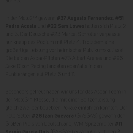
auf P3.
#37 Augusto Fernandez
#51
In der Moto2™ gewann
.
Pedro Acosta
#22 Sam Lowes
und
holten sich Platz 2
und 3. Der Deutsche #23 Marcel Schrötter verpasste
nur knapp das Podium mit Platz 4. Trotzdem eine
großartige Leistung vor heimischer Publikumskulisse!
Die beiden Aspar-Piloten #75 Albert Arenas und #96
Jake Dixon Racing landeten ebenfalls in den
Punkterängen auf Platz 6 und 11.
Besonders gefreut haben wir uns für das Aspar Team in
der Moto3™-Klasse, die mit einer Spitzenleistung
gleich zwei der beliebten Pokale einfahren konnten. Der
#28 Izan Guevara
Pole-Setter
(GASGAS) gewann den
#11
Großen Preis von Deutschland, WM-Spitzenreiter
Sergio García Dols
(GASGAS) erkämpfte sich den 3.