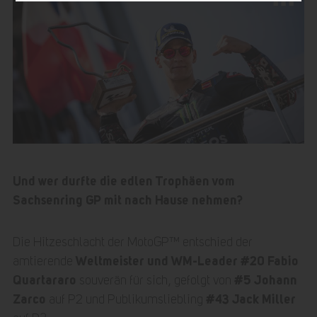
Und wer durfte die edlen Trophäen vom
Sachsenring GP mit nach Hause nehmen?
Die Hitzeschlacht der MotoGP™ entschied der
Weltmeister und WM-Leader #20 Fabio
amtierende
Quartararo
#5 Johann
souverän für sich, gefolgt von
Zarco
#43 Jack Miller
auf P2 und Publikumsliebling