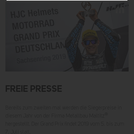
FREIE PRESSE
Bereits zum zweiten mal werden die Siegerpreise in
®
diesem Jahr von der Firma Metallbau Maltitz
hergestellt. Der Grand Prix findet 2019 vom 5. bis zum
7. Juli statt.