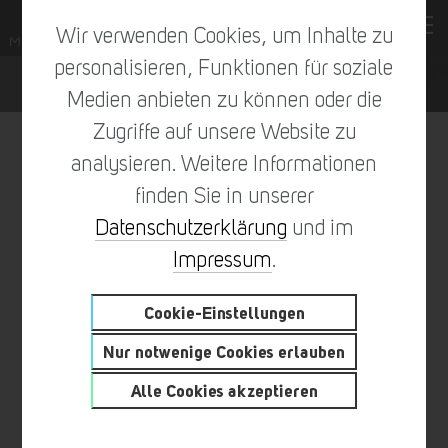
Wir verwenden Cookies, um Inhalte zu
personalisieren, Funktionen für soziale
Medien anbieten zu können oder die
Zugriffe auf unsere Website zu
analysieren. Weitere Informationen
finden Sie in unserer
vorheriger Eintrag
zur Übersicht
nächster Eintrag
Datenschutzerklärung
und im
Impressum
.
Cookie-Einstellungen
POKALE AUS GERSDORF FÜR
Nur notwenige Cookies erlauben
DIE BESTEN RENNFAHRER
Alle Cookies akzeptieren
DER WELT 2019