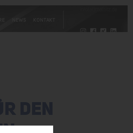
info(at)maltitz.de
RE
NEWS
KONTAKT
R DEN H
N