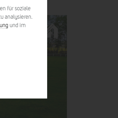
n für soziale
u analysieren.
rung
und im