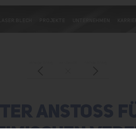
LASER.BLECH
PROJEKTE
UNTERNEHMEN
KARRIE
vorheriger Eintrag
zur Übersicht
nächster Eintrag
TER ANSTOSS FÜ
IMISCHEN VEREI