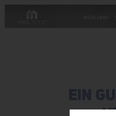
METALLBAU
EIN GU
E