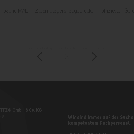
Kampagne MALTITZteamplayers, abgedruckt im offiziellen Gui
vorheriger Eintrag
zur Übersicht
nächster Eintrag
TITZ® GmbH & Co. KG
2 a
Wir sind immer auf der Suche
f
kompetentem Fachpersonal.