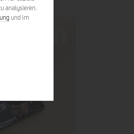
u analysieren.
rung
und im