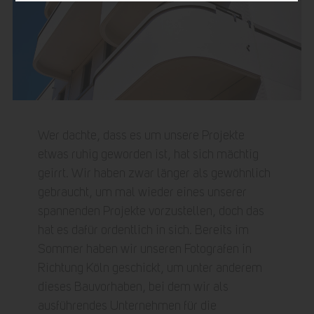
Wer dachte, dass es um unsere Projekte
etwas ruhig geworden ist, hat sich mächtig
geirrt. Wir haben zwar länger als gewöhnlich
gebraucht, um mal wieder eines unserer
spannenden Projekte vorzustellen, doch das
hat es dafür ordentlich in sich. Bereits im
Sommer haben wir unseren Fotografen in
Richtung Köln geschickt, um unter anderem
dieses Bauvorhaben, bei dem wir als
ausführendes Unternehmen für die