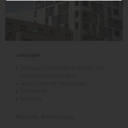
Leistungen:
Fertigung und Montage von Balkon- und
Staffelgeschossgeländern
absturzsichernde Verglasungen
Trennwände
Handläufe
#Geländer
#Teilefertigung